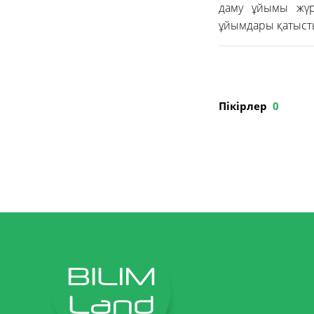
даму ұйымы жүрг
ұйымдары қатыст
Пікірлер
0