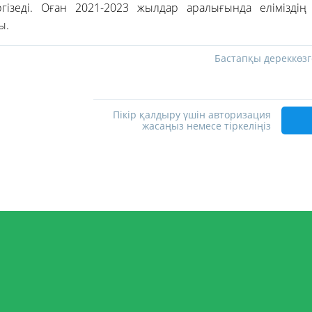
ізеді. Оған 2021-2023 жылдар аралығында еліміздің
ы.
Бастапқы дереккөзг
Пікір қалдыру үшін авторизация
жасаңыз немесе тіркеліңіз