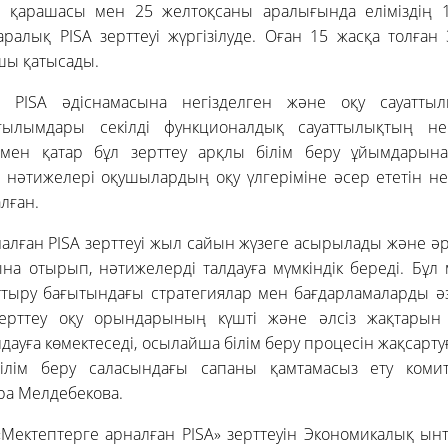
 қарашасы мен 25 желтоқсаны аралығында еліміздің 1
ралық PISA зерттеуі жүргізілуде. Оған 15 жасқа толған
шы қатысады.
і PISA әдіснамасына негізделген және оқу сауаттыл
ғылымдары секілді функционалдық сауаттылықтың нег
ымен қатар бұл зерттеу арқлы білім беру ұйымдарына
ң нәтижелері оқушылардың оқу үлгеріміне әсер ететін не
лған.
алған PISA зерттеуі жыл сайын жүзеге асырылады және 
на отырып, нәтижелерді талдауға мүмкіндік береді. Бұл 
ттыру бағытындағы стратегиялар мен бағдарламаларды ә
ерттеу оқу орындарының күшті және әлсіз жақтарын 
ауға көмектеседі, осылайша білім беру процесін жақсартуғ
Білім беру саласындағы сапаны қамтамасыз ету комит
а Мелдебекова.
 «Мектептерге арналған PISA» зерттеуін Экономикалық ы