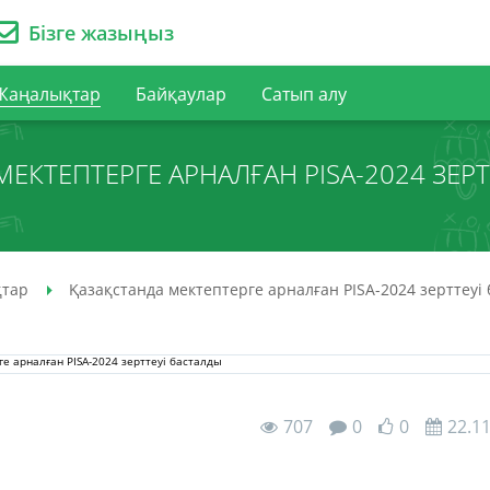
Бізге жазыңыз
Жаңалықтар
Байқаулар
Сатып алу
ЕКТЕПТЕРГЕ АРНАЛҒАН PISA-2024 ЗЕР
тар
Қазақстанда мектептерге арналған PISA-2024 зерттеуі
707
0
0
22.1