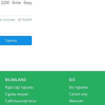
 2200 білім беру
е сілтеме:
ҚР БжҒМ
Тіркелу
BILIMLAND
БІЗ
Курстар туралы
Біз туралы
Сұрақ-жауап
Сатып алу
Сайттың картасы
Мансап