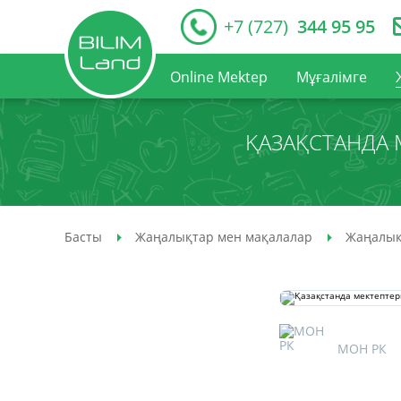
+7 (727)
344 95 95
Online Mektep
Мұғалімге
ҚАЗАҚСТАНДА М
Басты
Жаңалықтар мен мақалалар
Жаңалық
МОН РК