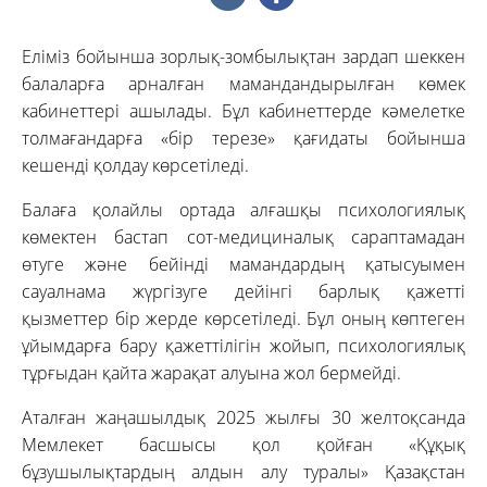
Еліміз бойынша зорлық-зомбылықтан зардап шеккен
балаларға арналған мамандандырылған көмек
кабинеттері ашылады. Бұл кабинеттерде кәмелетке
толмағандарға «бір терезе» қағидаты бойынша
кешенді қолдау көрсетіледі.
Балаға қолайлы ортада алғашқы психологиялық
көмектен бастап сот-медициналық сараптамадан
өтуге және бейінді мамандардың қатысуымен
сауалнама жүргізуге дейінгі барлық қажетті
қызметтер бір жерде көрсетіледі. Бұл оның көптеген
ұйымдарға бару қажеттілігін жойып, психологиялық
тұрғыдан қайта жарақат алуына жол бермейді.
Аталған жаңашылдық 2025 жылғы 30 желтоқсанда
Мемлекет басшысы қол қойған «Құқық
бұзушылықтардың алдын алу туралы» Қазақстан