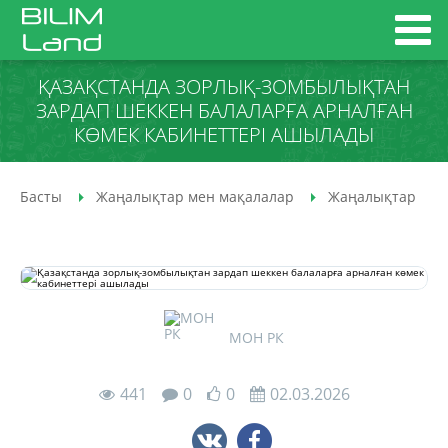
ҚАЗАҚСТАНДА ЗОРЛЫҚ-ЗОМБЫЛЫҚТАН
ЗАРДАП ШЕККЕН БАЛАЛАРҒА АРНАЛҒАН
КӨМЕК КАБИНЕТТЕРІ АШЫЛАДЫ
Басты
Жаңалықтар мен мақалалар
Жаңалықтар
МОН РК
441
0
0
02.03.2026