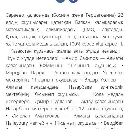
Сараево қаласында (Босния және Герцеговина) 22
елдің оқушылары қатысқан Балқан халықаралық
математикалық олимпиадасы (BMO) аяқталды.
Қазақстандық оқушылар ел қоржынына үш күміс
және үш қола медаль салып, 100% көрсеткіш көрсетті.
Қазақстан құрамасы жалпы алты жүлде иеленді:
Күміс жүлде иегерлері: • Амир Сахипов — Алматы
қаласындағы РФММ-нің 11-сынып оқушысы; •
Марғұлан Шарел — Астана қаласындағы Spectrum
мектебінің 11-сынып оқушысы; • Элдар Үсенов —
Алматы қаласындағы Назарбаев зияткерлік
мектебінің 10-сынып оқушысы. Қола медаль
иегерлері: • Дамир Нұрланов — Ақтау қаласындағы
Назарбаев зияткерлік мектебінің 12-сынып оқушысы;
• Әмірлан Аманжолов — Алматы қаласындағы
Haileybury мектебінің 11-сынып оқушысы; • Бердібек