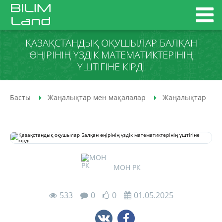
ҚАЗАҚСТАНДЫҚ ОҚУШЫЛАР БАЛҚАН
ӨҢІРІНІҢ ҮЗДІК МАТЕМАТИКТЕРІНІҢ
ҮШТІГІНЕ КІРДІ
Басты
Жаңалықтар мен мақалалар
Жаңалықтар
МОН РК
533
0
0
01.05.2025