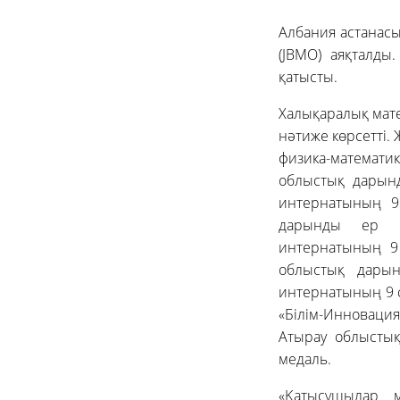
Албания астанас
(JBMO) аяқталды
қатысты.
Халықаралық мате
нәтиже көрсетті.
физика-математи
облыстық дарынд
интернатының 9
дарынды ер ба
интернатының 9
облыстық дарын
интернатының 9 
«Білім-Инноваци
Атырау облысты
медаль.
«Қатысушылар м