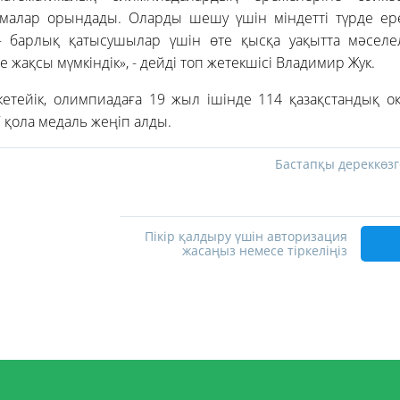
малар орындады. Оларды шешу үшін міндетті түрде ере
– барлық қатысушылар үшін өте қысқа уақытта мәсел
ге жақсы мүмкіндік», - дейді топ жетекшісі Владимир Жук.
 кетейік, олимпиадаға 19 жыл ішінде 114 қазақстандық 
37 қола медаль жеңіп алды.
Бастапқы дереккөзг
Пікір қалдыру үшін авторизация
жасаңыз немесе тіркеліңіз