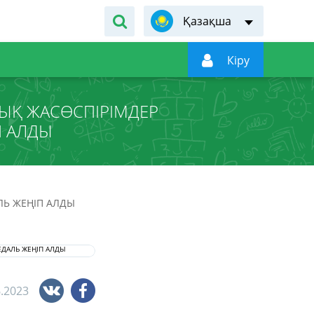
Қазақша

Кiру
ЫҚ ЖАСӨСПІРІМДЕР
П АЛДЫ
Ь ЖЕҢІП АЛДЫ
6.2023