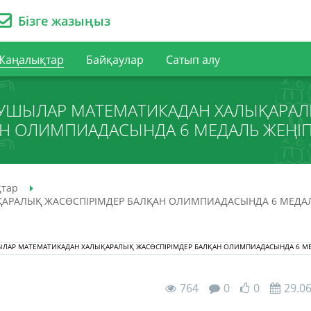
Бізге жазыңыз
Жаңалықтар
Байқаулар
Сатып алу
УШЫЛАР МАТЕМАТИКАДАН ХАЛЫҚАРАЛ
Н ОЛИМПИАДАСЫНДА 6 МЕДАЛЬ ЖЕҢІ
тар
АРАЛЫҚ ЖАСӨСПІРІМДЕР БАЛҚАН ОЛИМПИАДАСЫНДА 6 МЕДАЛ
764
0
0
29.0