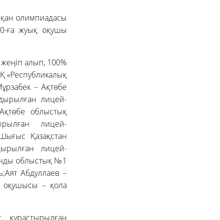
лқан олимпиадасы
30-ға жуық оқушы
 жеңіп алып, 100%
АҚ «Республикалық
ұрзабек – Ақтөбе
ндырылған лицей-
Ақтөбе облыстық
ырылған лицей-
Шығыс Қазақстан
дырылған лицей-
анды облыстық №1
;Аят Абдуллаев –
 оқушысы – қола
с құрастырылған