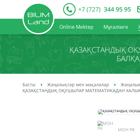
+7 (727)
344 95 95
Online Mektep
Мұғалімге
ҚАЗАҚСТАНДЫҚ ОҚ
БАЛҚА
Басты
Жаңалықтар мен мақалалар
Жаңалық
ҚАЗАҚСТАНДЫҚ ОҚУШЫЛАР МАТЕМАТИКАДАН ХАЛЫҚ
МОН РК