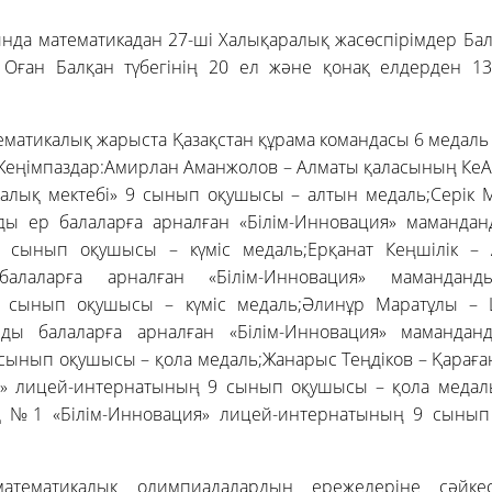
ында математикадан 27-ші Халықаралық жасөспірімдер Ба
. Оған Балқан түбегінің 20 ел және қонақ елдерден 1
матикалық жарыста Қазақстан құрама командасы 6 медаль
 Жеңімпаздар:Амирлан Аманжолов – Алматы қаласының Ке
калық мектебі» 9 сынып оқушысы – алтын медаль;Серік М
ы ер балаларға арналған «Білім-Инновация» маманда
 сынып оқушысы – күміс медаль;Ерқанат Кеңшілік – 
лаларға арналған «Білім-Инновация» маманданд
 сынып оқушысы – күміс медаль;Әлинұр Маратұлы – 
ды балаларға арналған «Білім-Инновация» мамандан
сынып оқушысы – қола медаль;Жанарыс Теңдіков – Қарағ
я» лицей-интернатының 9 сынып оқушысы – қола медаль
қ №1 «Білім-Инновация» лицей-интернатының 9 сынып
атематикалық олимпиадалардың ережелеріне сәйке