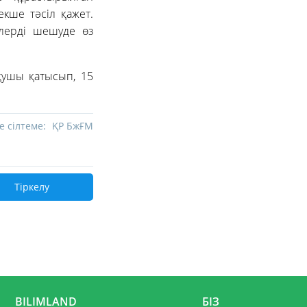
кше тәсіл қажет.
елерді шешуде өз
оқушы қатысып, 15
е сілтеме:
ҚР БжҒМ
Тіркелу
BILIMLAND
БІЗ