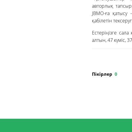
авторлық тапсыр
JBMO-ға қатысу 
қабілетін тексеру
Естеріңізге сала
алтын, 47 күміс, 
Пікірлер
0