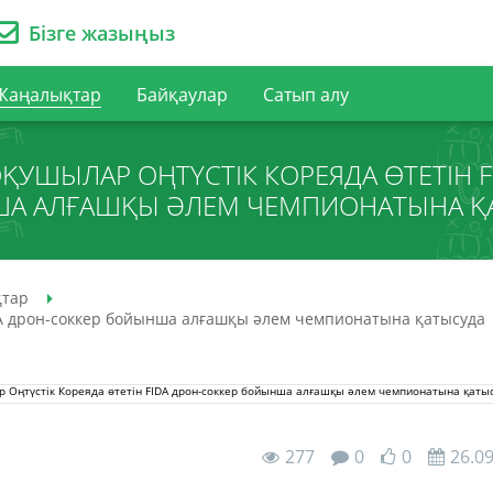
Бізге жазыңыз
Жаңалықтар
Байқаулар
Сатып алу
ҚУШЫЛАР ОҢТҮСТІК КОРЕЯДА ӨТЕТІН F
А АЛҒАШҚЫ ӘЛЕМ ЧЕМПИОНАТЫНА Қ
тар
DA дрон-соккер бойынша алғашқы әлем чемпионатына қатысуда
277
0
0
26.0