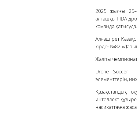
2025 жылғы 25–2
алғашқы FIDA дро
команда қатысуда
Алғаш рет Қазақс
кірді:• №82 «Дары
Жалпы чемпионатқ
Drone Soccer –
элементтерін, и
Қазақстандық о
интеллект құзыре
насихаттауға жас