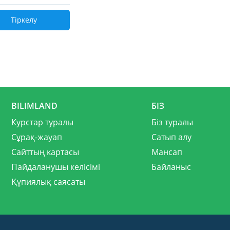
Тіркелу
BILIMLAND
БІЗ
Курстар туралы
Біз туралы
Сұрақ-жауап
Сатып алу
Сайттың картасы
Мансап
Пайдаланушы келісімі
Байланыс
Құпиялық саясаты