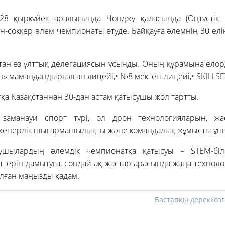
8 қыркүйек аралығында Чонджу қаласында (Оңтүстік 
н-соккер әлем чемпионаты өтуде. Байқауға әлемнің 30 елі
.
тан өз ұлттық делегациясын ұсынды. Оның құрамына ело
н» мамандандырылған лицейі,• №8 мектеп-лицейі,• SKILLSET
а Қазақстаннан 30-дан астам қатысушы жол тартты.
 заманауи спорт түрі, ол дрон технологияларын, жа
нженерлік шығармашылықты және командалық жұмысты ұш
қушылардың әлемдік чемпионатқа қатысуы – STEM-бі
ттерін дамытуға, сондай-ақ жастар арасында жаңа технол
алған маңызды қадам.
Бастапқы дереккөзг