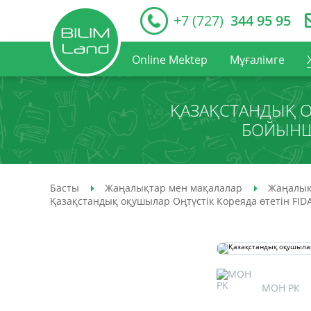
+7 (727)
344 95 95
Online Mektep
Мұғалімге
ҚАЗАҚСТАНДЫҚ О
БОЙЫНШ
Басты
Жаңалықтар мен мақалалар
Жаңалық
Қазақстандық оқушылар Оңтүстік Кореяда өтетін FI
МОН РК