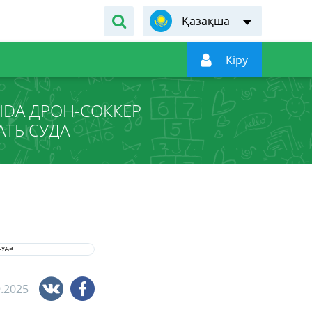
Қазақша

Кiру
IDA ДРОН-СОККЕР
АТЫСУДА
9.2025