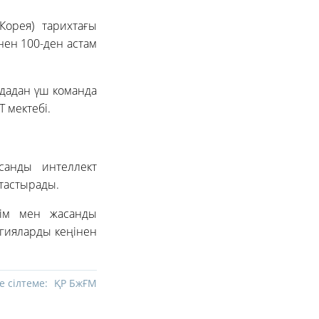
Корея) тарихтағы
нен 100-ден астам
рдадан үш команда
 мектебі.
санды интеллект
тастырады.
лім мен жасанды
огияларды кеңінен
е сілтеме:
ҚР БжҒМ