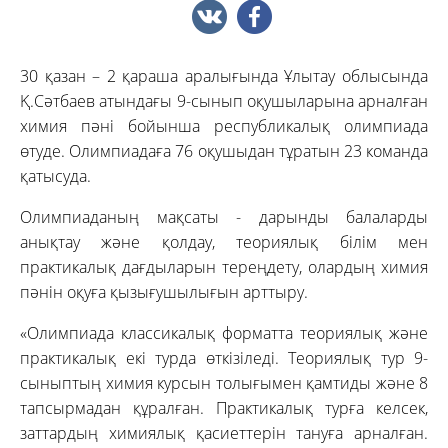
30 қазан – 2 қараша аралығында Ұлытау облысында
Қ.Сәтбаев атындағы 9-сынып оқушыларына арналған
химия пәні бойынша республикалық олимпиада
өтуде. Олимпиадаға 76 оқушыдан тұратын 23 команда
қатысуда.
Олимпиаданың мақсаты - дарынды балаларды
анықтау және қолдау, теориялық білім мен
практикалық дағдыларын тереңдету, олардың химия
пәнін оқуға қызығушылығын арттыру.
«Олимпиада классикалық форматта теориялық және
практикалық екі турда өткізіледі. Теориялық тур 9-
сыныптың химия курсын толығымен қамтиды және 8
тапсырмадан құралған. Практикалық турға келсек,
заттардың химиялық қасиеттерін тануға арналған.