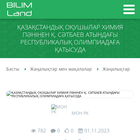
ҚАЗАҚСТАНДЫҚ ОҚУШЫЛАР ХИМИЯ
ПӘНІНЕН Қ. СӘТБАЕВ АТЫНДАҒЫ
РЕСПУБЛИКАЛЫҚ ОЛИМПИАДАҒА
ҚАТЫСУДА
Басты
Жаңалықтар мен мақалалар
Жаңалықтар
МОН РК
782
0
0
01.11.2023