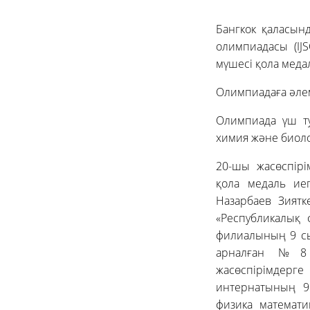
Бангкок қаласын
олимпиадасы (IJ
мүшесі қола меда
Олимпиадаға әлем
Олимпиада үш ту
химия және биол
20-шы жасөспір
қола медаль ие
Назарбаев Зиятк
«Республикалық 
филиалының 9 сы
арналған №8 л
жасөспірімдерге
интернатының 9
физика математ