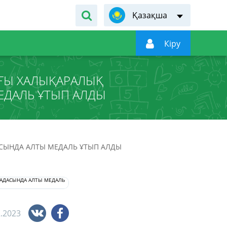
Қазақша

Кiру
ҒЫ ХАЛЫҚАРАЛЫҚ
ДАЛЬ ҰТЫП АЛДЫ
СЫНДА АЛТЫ МЕДАЛЬ ҰТЫП АЛДЫ
2.2023