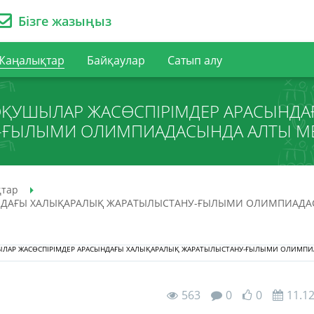
Бізге жазыңыз
Жаңалықтар
Байқаулар
Сатып алу
ОҚУШЫЛАР ЖАСӨСПІРІМДЕР АРАСЫНДА
-ҒЫЛЫМИ ОЛИМПИАДАСЫНДА АЛТЫ МЕ
тар
ЫНДАҒЫ ХАЛЫҚАРАЛЫҚ ЖАРАТЫЛЫСТАНУ-ҒЫЛЫМИ ОЛИМПИАДА
563
0
0
11.1