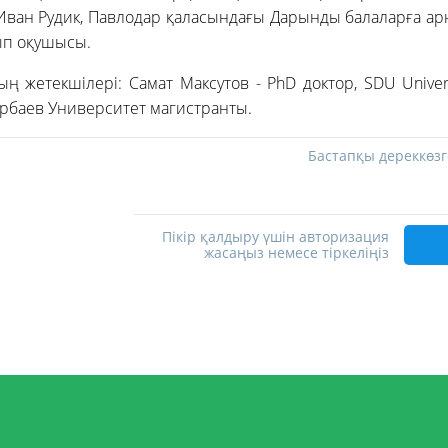
ван Рудик, Павлодар қаласындағы Дарынды балаларға ар
ып оқушысы.
ң жетекшілері: Самат Максутов - PhD доктор, SDU Univers
рбаев Университет магистранты.
Бастапқы дереккөзг
Пікір қалдыру үшін авторизация
жасаңыз немесе тіркеліңіз