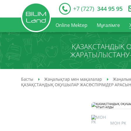
+7 (727)
344 95 95
Online Mektep
Мұғалімге
ҚАЗАҚСТАНДЫҚ 
ЖАРАТЫЛЫСТАНУ
Басты
Жаңалықтар мен мақалалар
Жаңалық
ҚАЗАҚСТАНДЫҚ ОҚУШЫЛАР ЖАСӨСПІРІМДЕР АРАС
МОН РК