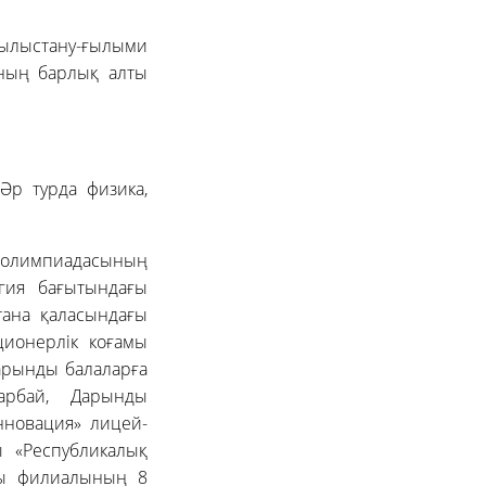
тылыстану-ғылыми
ының барлық алты
Әр турда физика,
 олимпиадасының
гия бағытындағы
тана қаласындағы
ционерлік коғамы
арынды балаларға
арбай, Дарынды
нновация» лицей-
 «Республикалық
мы филиалының 8