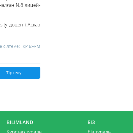
налған №8 лицей-
ity доценті;Аскар
е сілтеме:
ҚР БжҒМ
Тіркелу
BILIMLAND
БІЗ
Курстар туралы
Біз туралы