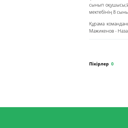
сынып оқушысы;И
мектебінің 8 сын
Құрама команданы
Мажикенов - Наза
Пікірлер
0