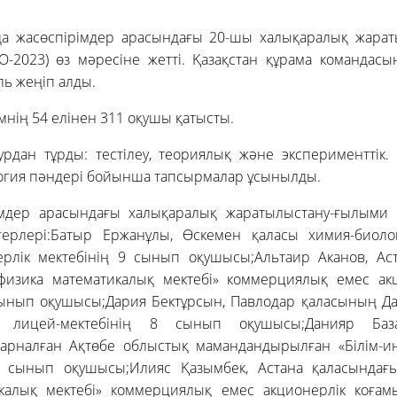
да жасөспірімдер арасындағы 20-шы халықаралық жара
SO-2023) өз мәресіне жетті. Қазақстан құрама командас
ль жеңіп алды.
нің 54 елінен 311 оқушы қатысты.
рдан тұрды: тестілеу, теориялық және эксперименттік. 
огия пәндері бойынша тапсырмалар ұсынылды.
імдер арасындағы халықаралық жаратылыстану-ғылыми
герлері:Батыр Ержанұлы, Өскемен қаласы химия-биоло
ерлік мектебінің 9 сынып оқушысы;Альтаир Аканов, Ас
физика математикалық мектебі» коммерциялық емес ак
нып оқушысы;Дария Бектұрсын, Павлодар қаласының Д
ицей-мектебінің 8 сынып оқушысы;Данияр Баз
 арналған Ақтөбе облыстық мамандандырылған «Білім-и
 сынып оқушысы;Илияс Қазымбек, Астана қаласындағы
икалық мектебі» коммерциялық емес акционерлік коға