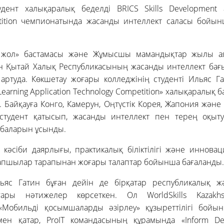
удент халықаралық беделді BRICS Skills Development a
etition чемпионатында жасанды интеллект саласы бойы
ір жол» бастамасы және Жұмысшы мамандықтар жылы ая
н Қытай Халық Республикасының жасанды интеллект бағы
ртуда. Көкшетау жоғары колледжінің студенті Ильяс Гати
 Learning Application Technology Competition» халықаралық 
 Байқауға Конго, Камерун, Оңтүстік Корея, Жапония және
 студент қатысып, жасанды интеллект пен терең оқыт
баларын ұсынды.
кәсіби даярлығы, практикалық біліктілігі және иннова
апшылар тарапынан жоғары талаптар бойынша бағаланды.
льяс Гатин бұған дейін де бірқатар республикалық 
ары нәтижелер көрсеткен. Ол WorldSkills Kazakhs
Мобильді қосымшаларды әзірлеу» құзыреттілігі бойы
ен қатар, ProIT командасының құрамында «Inform De