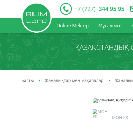
+7 (727)
344 95 95
Online Mektep
Мұғалімге
ҚАЗАҚСТАНДЫҚ 
Басты
Жаңалықтар мен мақалалар
Жаңалық
МОН РК