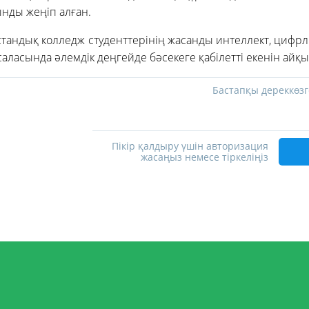
ынды жеңіп алған.
ақстандық колледж студенттерінің жасанды интеллект, цифр
аласында әлемдік деңгейде бәсекеге қабілетті екенін айқы
Бастапқы дереккөзг
Пікір қалдыру үшін авторизация
жасаңыз немесе тіркеліңіз