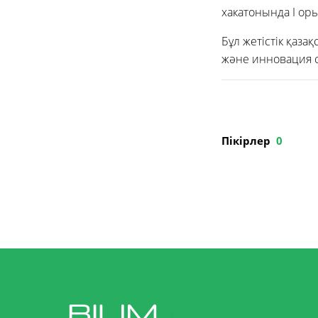
хакатонында І ор
Бұл жетістік қаз
және инновация с
Пікірлер
0