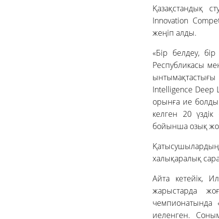
Қазақстандық ст
Innovation Comp
жеңіп алды.
«Бір белдеу, б
Республикасы ме
ынтымақтастығы а
Intelligence Deep
орынға ие болды.
келген 20 үздік
бойынша озық жо
Қатысушылардың 
халықаралық сар
Айта кетейік, И
жарыстарда жоғ
чемпионатында «
иеленген. Соным