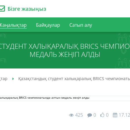
Бізге жазыңыз
Жаңалықтар
Байқаулар
Сатып алу
СТУДЕНТ ХАЛЫҚАРАЛЫҚ BRICS ЧЕМПИ
МЕДАЛЬ ЖЕҢІП АЛДЫ
тар
Қазақстандық студент халықаралық BRICS чемпионаты
425
0
0
17.1