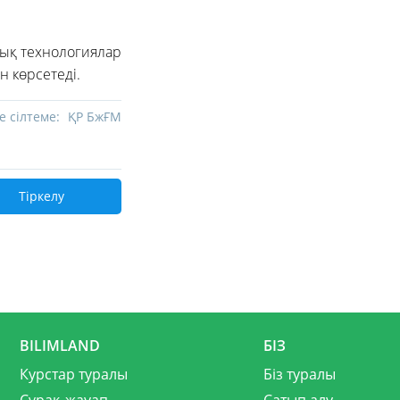
лық технологиялар
н көрсетеді.
е сілтеме:
ҚР БжҒМ
Тіркелу
BILIMLAND
БІЗ
Курстар туралы
Біз туралы