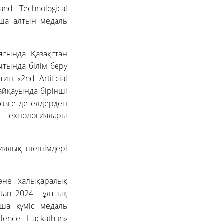
nd Technological
нша алтын медаль
сында Қазақстан
тында білім беру
н «2nd Artificial
байқауында бірінші
 өзге де елдерден
у технологиялары
циялық шешімдері
және халықаралық
tan–2024 ұлттық
нша күміс медаль
fence Hackathon»