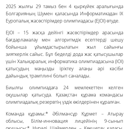
2025 жылғы 29 тамыз бен 4 қыркүйек аралығында
Болгарияның Шумен қаласында Информатикадан IX
Еуропалық жасөспірімдер олимпиадасы (EJOI) өтуде.
EJOI – 15 жасқа дейінгі жасөспірімдер арасында
бағдарламалау мен алгоритмдік есептерді шешу
бойынша ұйымдастырылатын жыл сайынғы
зияткерлік сайыс. Бұл беделді дода жас қатысушылар
үшін Халықаралық информатика олимпиадасына (IOI)
қатысудың маңызды іріктеу алаңы әрі кәсіби
дайындық трамплині болып саналады.
Биылғы олимпиадаға 24 мемлекеттен келген
оқушылар қатысуда. Қазақстан құрама командасы
олимпиадалық резервтің үздік өкілдерінен құралған.
Команда құрамы:* Әбілмансұр Құрмет – Атырау
облысы, Білім-инновация лицейінің 9-сынып
оқушысы;* Нұрәлі Шаймерден – Көкшетау қаласы,