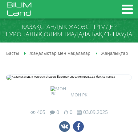
ҚАЗАҚСТАНДЫҚ ЖАСӨСПІРІМДЕР
ЕУРОПАЛЫҚ ОЛИМПИАДАДА БАҚ СЫНАУДА
Басты
Жаңалықтар мен мақалалар
Жаңалықтар
МОН РК
405
0
0
03.09.2025