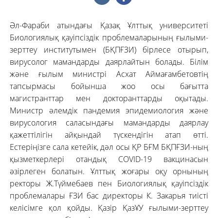
Әл-Фараби атындағы Қазақ Ұлттық университеті
Биологиялық қауіпсіздік проблемаларының ғылыми-
зерттеу институтымен (БҚПҒЗИ) бірлесе отырып,
вирусолог мамандарды даярлайтын болады. Білім
және ғылым министрі Асхат Аймағамбетовтің
тапсырмасы бойынша жоо осы бағытта
магистранттар мен докторанттарды оқытады.
Министр әлемдік пандемия эпидемиология және
вирусология саласындағы мамандарды даярлау
қажеттілігін айқындай түскендігін атап өтті.
Естеріңізге сала кетейік, дәл осы ҚР БҒМ БҚПҒЗИ-ның
қызметкерлері отандық COVID-19 вакцинасын
әзірлеген болатын. Ұлттық жоғары оқу орнының
ректоры Ж.Түймебаев пен Биологиялық қауіпсіздік
проблемалары ҒЗИ бас директоры К. Закарья тиісті
келісімге қол қойды. Қазір ҚазҰУ ғылыми-зерттеу