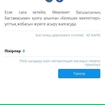
Еске сала кетейік, Мемлекет басшысының
бастамасымен қолға алынған «Келешек мектептері»
ұлттық жобасын жүзеге асыру жалғасуда.
Бастапқы дереккөзге сілтеме:
ҚР БжҒМ
Пікірлер
0
Пікір қалдыру үшін авторизация жасаңыз немесе
тіркеліңіз
Тіркелу