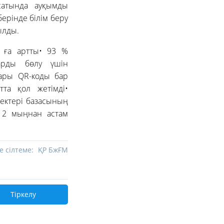
сатында ауқымды
рінде білім беру
рылды.
 ға артты• 93 %
арды бөлу үшін
дары QR-коды бар
та қол жетімді•
ректері базасының
е 2 мыңнан астам
е сілтеме:
ҚР БжҒМ
Тіркелу