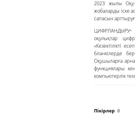
2023 жылы Оқу-
жобаларды іске 
сапасын арттыруғ
ЦИФРЛАНДЫРУ• М
оқулықтар циф
«Кезектілікті е
бланкілерде бе
Оқушыларға арнал
функциялары кең
компьютерлік те
Пікірлер
0