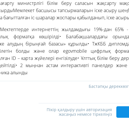
ағарту министрлігі білім беру саласын жақсарту мақ
асырдыМемлекет басшысы тапсырмаларын іске асыру шеңбе
а бағытталған іс-шаралар жоспары қабылданып, іске асы
ектептерде интернеттің жылдамдығы 19%-дан 65% -
рлық форматқа көшірілді• Балабақшалардағы орынд
сепке алудың бірыңғай базасы» құрылды• ТжКББ диплом
рілетін болды және олар egovmobile цифрлық формат
ған ID – карта жүйелері енгізілуде• Ұлттық білім беру де
ейтілді• 2 мыңнан астам интерактивті панелдер жән
хника алынды
Бастапқы дереккөзг
Пікір қалдыру үшін авторизация
жасаңыз немесе тіркеліңіз