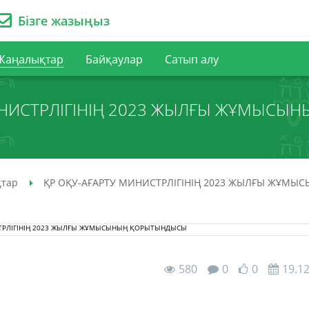
Бізге жазыңыз
Жаңалықтар
Байқаулар
Сатып алу
ИНИСТРЛІГІНІҢ 2023 ЖЫЛҒЫ ЖҰМЫС
тар
ҚР ОҚУ-АҒАРТУ МИНИСТРЛІГІНІҢ 2023 ЖЫЛҒЫ ЖҰМ
580
0
0
19.1