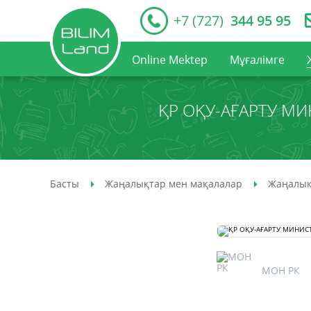
+7 (727)
344 95 95
Online Mektep
Мұғалімге
ҚР ОҚУ-АҒАРТУ М
Басты
Жаңалықтар мен мақалалар
Жаңалық
МОН РК