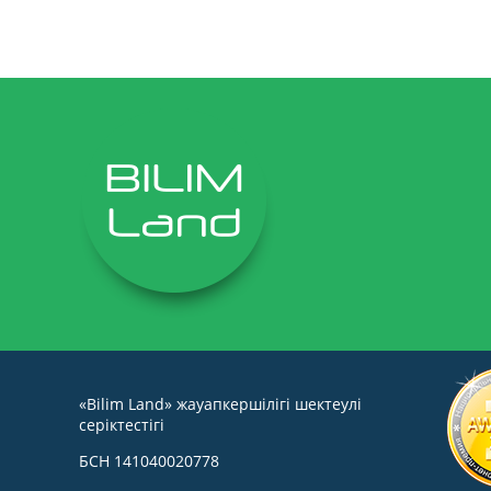
«Bilim Land» жауапкершілігі шектеулі
серіктестігі
БСН 141040020778