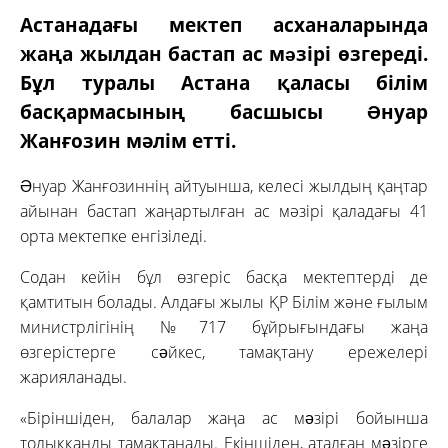
Астанадағы мектеп асханаларында
жаңа жылдан бастап ас мəзірі өзгереді.
Бұл туралы Астана қаласы білім
басқармасының басшысы Əнуар
Жанғозин мәлім етті.
Əнуар Жанғозиннің айтуынша, келесі жылдың қаңтар
айынан бастап жаңартылған ас мәзірі қаладағы 41
орта мектепке енгізіледі.
Содан кейін бұл өзгеріс басқа мектептерді де
қамтитын болады. Алдағы жылы ҚР Білім және ғылым
министрлігінің №717 бұйрығындағы жаңа
өзгерістерге сəйкес, тамақтану ережелері
жарияланады.
«Біріншіден, балалар жаңа ас мəзірі бойынша
толыққанды тамақтанады. Екіншіден, аталған мəзірге