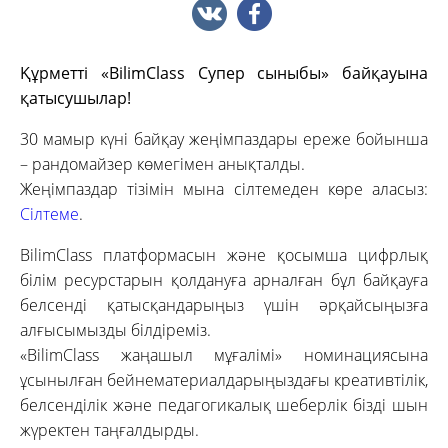
Құрметті «BilimClass Супер сыныбы» байқауына
қатысушылар!
30 мамыр күні байқау жеңімпаздары ереже бойынша
– рандомайзер көмегімен анықталды.
Жеңімпаздар тізімін мына сілтемеден көре аласыз:
Сілтеме
.
BilimClass платформасын және қосымша цифрлық
білім ресурстарын қолдануға арналған бұл байқауға
белсенді қатысқандарыңыз үшін әрқайсыңызға
алғысымызды білдіреміз.
«BilimClass жаңашыл мұғалімі» номинациясына
ұсынылған бейнематериалдарыңыздағы креативтілік,
белсенділік және педагогикалық шеберлік бізді шын
жүректен таңғалдырды.