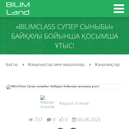
«BILIMCLASS СУПЕР СЫНЫБЫ»
БАЙҚАУЫ БОЙЫНША ҚОСЫМША
ҰТЫС!
Басты
Жаңалықтар мен мақалалар
Жаңалықтар
Фархат Усенов
737
0
0
05.06.2025