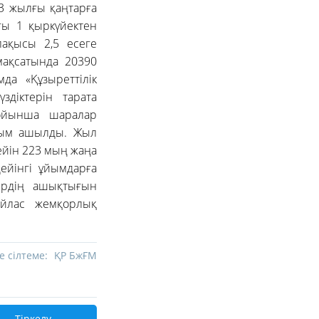
 жылғы қаңтарға
ғы 1 қыркүйектен
лақысы 2,5 есеге
 мақсатында 20390
мда «Құзыреттілік
здіктерін тарата
бойынша шаралар
ұйым ашылды. Жыл
ейін 223 мың жаңа
дейінгі ұйымдарға
тердің ашықтығын
айлас жемқорлық
е сілтеме:
ҚР БжҒМ
Тіркелу