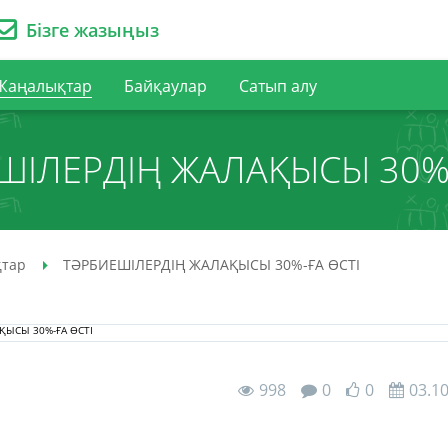
Бізге жазыңыз
Жаңалықтар
Байқаулар
Сатып алу
ШІЛЕРДІҢ ЖАЛАҚЫСЫ 30%-
тар
ТӘРБИЕШІЛЕРДІҢ ЖАЛАҚЫСЫ 30%-ҒА ӨСТІ
998
0
0
03.1