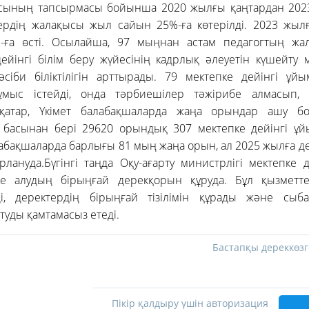
сының тапсырмасы бойынша 2020 жылғы қаңтардан 2023
ердің жалақысы жыл сайын 25%-ға көтерілді. 2023 жыл
-ға өсті. Осылайша, 97 мыңнан астам педагогтың жа
ейінгі білім беру жүйесінің кадрлық әлеуетін күшейту
әсіби біліктілігін арттырады. 79 мектепке дейінгі ұйы
мыс істейді, онда тәрбиешілер тәжірибе алмасып, ү
қатар, Үкімет балабақшаларда жаңа орындар ашу 
 басынан бері 29620 орындық 307 мектепке дейінгі 
абақшаларда барлығы 81 мың жаңа орын, ал 2025 жылға д
ануда.Бүгінгі таңда Оқу-ағарту министрлігі мектепке 
епке алудың бірыңғай дерекқорын құруда. Бұл қызмет
ді, деректердің бірыңғай тізілімін құрады және сыб
туды қамтамасыз етеді.
Бастапқы дереккөзг
Пікір қалдыру үшін авторизация