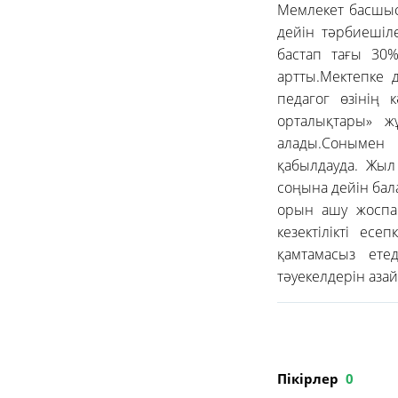
Мемлекет басшы
дейін тәрбиешіл
бастап тағы 30%
артты.Мектепке д
педагог өзінің к
орталықтары» жұ
алады.Сонымен 
қабылдауда. Жыл
соңына дейін бал
орын ашу жоспарл
кезектілікті ес
қамтамасыз ете
тәуекелдерін азай
Пікірлер
0