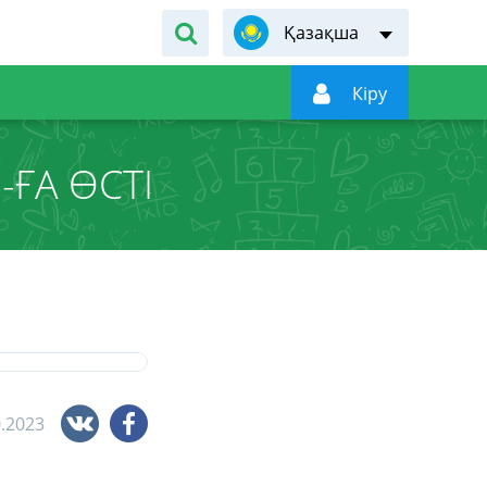
Қазақша

Кiру
ҒА ӨСТІ
0.2023