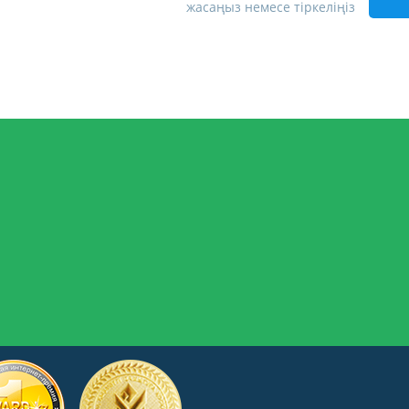
жасаңыз немесе тіркеліңіз