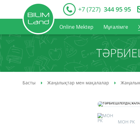
+7 (727)
344 95 95
Online Mektep
Мұғалімге
ТӘРБИЕ
Басты
Жаңалықтар мен мақалалар
Жаңалық
МОН РК