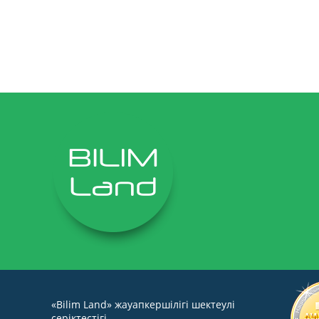
«Bilim Land» жауапкершілігі шектеулі
серіктестігі