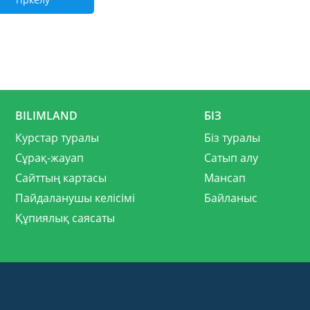
BILIMLAND
БІЗ
Курстар туралы
Біз туралы
Сұрақ-жауап
Сатып алу
Сайттың картасы
Мансап
Пайдаланушы келісімі
Байланыс
Құпиялық саясаты