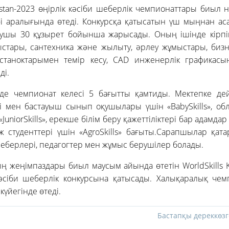
khstan-2023 өңірлік кәсіби шеберлік чемпионаттары биыл
і аралығында өтеді. Конкурсқа қатысатын үш мыңнан ас
ушы 30 құзырет бойынша жарысады. Оның ішінде кірпі
стары, сантехника және жылыту, әрлеу жұмыстары, бизне
таноктарымен темір кесу, CAD инженерлік графикасын
ді.
рде чемпионат келесі 5 бағытты қамтиды. Мектепке де
і мен бастауыш сынып оқушылары үшін «BabySkills», обл
uniorSkills», ерекше білім беру қажеттіліктері бар адамдар 
 студенттері үшін «AgroSkills» бағыты.Сарапшылар қат
 шеберлері, педагогтер мен жұмыс берушілер болады.
ың жеңімпаздары биыл маусым айында өтетін WorldSkills 
әсіби шеберлік конкурсына қатысады. Халықаралық че
үйегінде өтеді.
Бастапқы дереккөзг