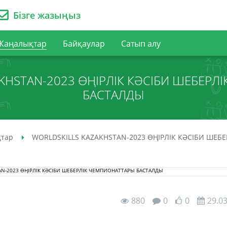
Бізге жазыңыз
Жаңалықтар
Байқаулар
Сатып алу
KHSTAN-2023 ӨҢІРЛІК КӘСІБИ ШЕБЕР
БАСТАЛДЫ
тар
WORLDSKILLS KAZAKHSTAN-2023 ӨҢІРЛІК КӘСІБИ ШЕ
880
0
0
29.0