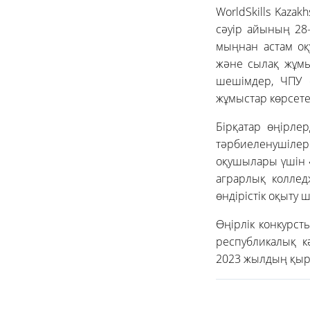
WorldSkills Kaza
сәуір айының 28-
мыңнан астам оқ
және сылақ жұмы
шешімдер, ЧПУ с
жұмыстар көрсете
Бірқатар өңірле
тәрбиеленушілер
оқушылары үшін «J
аграрлық колледж
өндірістік оқыту
Өңірлік конкурст
республикалық к
2023 жылдың қырк