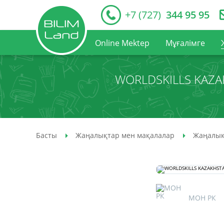
+7 (727)
344 95 95
Online Mektep
Мұғалімге
WORLDSKILLS KAZA
Басты
Жаңалықтар мен мақалалар
Жаңалық
МОН РК