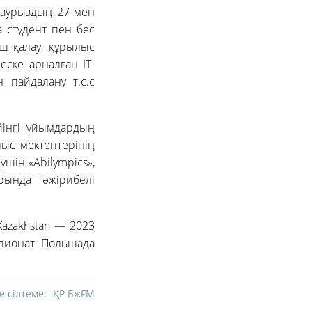
 наурыздың 27 мен
а студент пен бес
ш қалау, құрылыс
ске арналған IT-
 пайдалану т.с.с
йінгі ұйымдардың
ыс мектептерінің
үшін «Abilympics»,
арында тәжірибелі
Kazakhstan — 2023
мпионат Польшада
е сілтеме:
ҚР БжҒМ