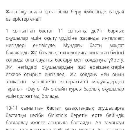
Жаңа оқу жылы орта білім беру жүйесінде қандай
өзгерістер енді?
1 сыныптан бастап 11 сыныпқа дейін барлық
оқушылар үшін оқыту үрдісіне жасанды интеллект
негіздері енгізілуде. Мұндағы басты мақсат
балаларды ЖИ базалық технологияға айналған бүгінгі
қоғамда оны сауатты басқару мен қолдануға үйрету.
ЖИ негіздері оқушылардың жас ерекшеліктерін
ескере отырып енгізіледі. ЖИ қолдану мен оның
этикасын түсіндіретін интерактивті модульдерден
тұратын «Day of AI» онлайн курсы барлық оқушылар
үшін қолжетімді болады.
10-11 сыныптан бастап қазақстандық оқушыларға
бастапқы кәсіби біліктілік беретін ерте бейіндік
бағдарлау жүзеге асырыла бастайды. Ал заманауи
жаңа стандарттарға сай білім беруге бағытталған