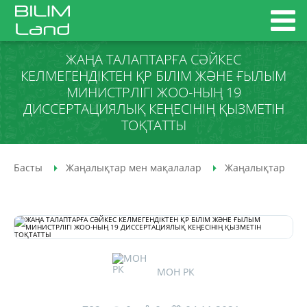
ЖАҢА ТАЛАПТАРҒА СӘЙКЕС
КЕЛМЕГЕНДІКТЕН ҚР БІЛІМ ЖӘНЕ ҒЫЛЫМ
МИНИСТРЛІГІ ЖОО-НЫҢ 19
ДИССЕРТАЦИЯЛЫҚ КЕҢЕСІНІҢ ҚЫЗМЕТІН
ТОҚТАТТЫ
Басты
Жаңалықтар мен мақалалар
Жаңалықтар
МОН РК