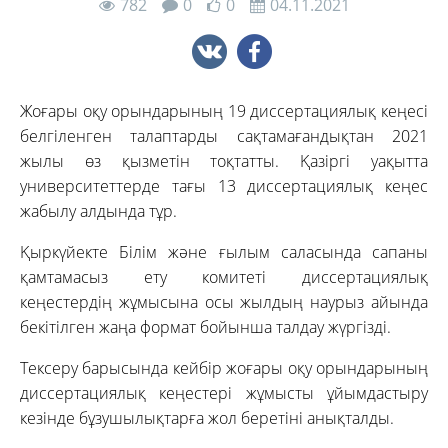
782
0
0
04.11.2021
Жоғары оқу орындарының 19 диссертациялық кеңесі
белгіленген талаптарды сақтамағандықтан 2021
жылы өз қызметін тоқтатты. Қазіргі уақытта
университеттерде тағы 13 диссертациялық кеңес
жабылу алдында тұр.
Қыркүйекте Білім және ғылым саласында сапаны
қамтамасыз ету комитеті диссертациялық
кеңестердің жұмысына осы жылдың наурыз айында
бекітілген жаңа формат бойынша талдау жүргізді.
Тексеру барысында кейбір жоғары оқу орындарының
диссертациялық кеңестері жұмысты ұйымдастыру
кезінде бұзушылықтарға жол беретіні анықталды.