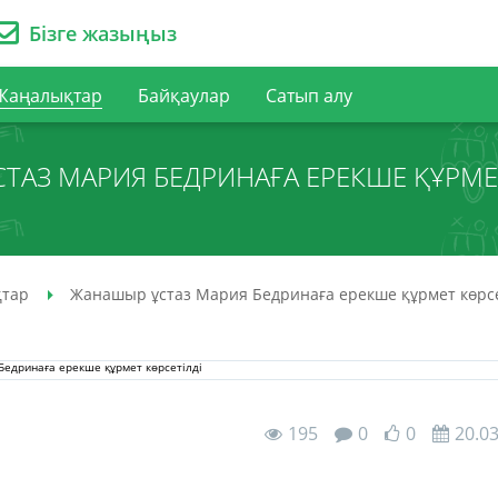
Бізге жазыңыз
Жаңалықтар
Байқаулар
Сатып алу
ТАЗ МАРИЯ БЕДРИНАҒА ЕРЕКШЕ ҚҰРМЕТ
тар
Жанашыр ұстаз Мария Бедринаға ерекше құрмет көрсе
195
0
0
20.0