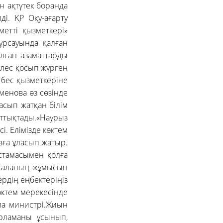
н ақтүтек боранда
і. ҚР Оқу-ағарту
метті қызметкері»
құрсауында қалған
лған азаматтарды
үлес қосып жүрген
 бес қызметкеріне
йменова өз сөзінде
асып жатқан білім
ұттықтады.«Наурыз
і. Елімізде көктем
зға ұласып жатыр.
стамасымен қолға
ы саланың жұмысын
рдің еңбектеріңіз
өктем мерекесінде
ала министрі.Жиын
арламаны ұсынып,