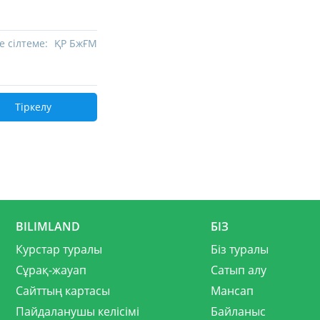
е сілтеме:
ҚР БжҒМ
Тіркелу
BILIMLAND
БІЗ
Курстар туралы
Біз туралы
Сұрақ-жауап
Сатып алу
Сайттың картасы
Мансап
Пайдаланушы келісімі
Байланыс