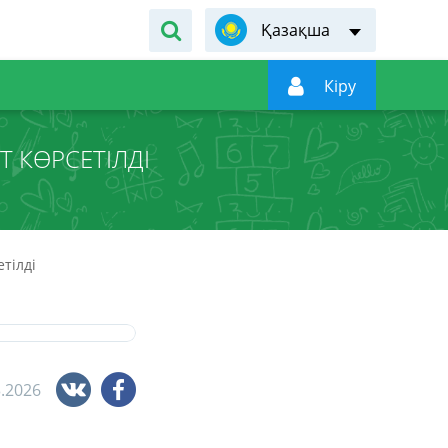
Қазақша

Кiру
 КӨРСЕТІЛДІ
тілді
3.2026