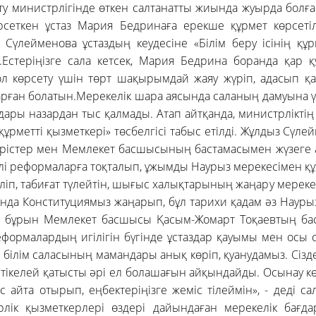
рту министрлігінде өткен салтанатты жиында жуырда болға
рсеткен ұстаз Мария Бедринаға ерекше құрмет көрсетілд
Сүлейменова ұстаздың кеудесіне «Білім беру ісінің құр
ы.Естеріңізге сала кетсек, Мария Бедрина боранда қар 
ол көрсету үшін төрт шақырымдай жаяу жүріп, адасып қа
парған болатын.Мерекелік шара аясында саланың дамуына 
ары назардан тыс қалмады. Атап айтқанда, министрліктің
ң құрметті қызметкері» төсбелгісі табыс етілді. Жұлдыз Сүле
герістер мен Мемлекет басшысының бастамасымен жүзеге 
лі реформаларға тоқталып, ұжымды Наурыз мерекесімен қ
еліп, табиғат түлейтін, шығыс халықтарының жаңару мерекес
нда Конституциямыз жаңарып, бұл тарихи қадам әз Науры
 бұрын Мемлекет басшысы Қасым-Жомарт Тоқаевтың ба
еформалардың игілігін бүгінде ұстаздар қауымы мен ос
 білім саласының мамандары анық көріп, қуанудамыз. Сізде
 тікелей қатысты әрі ел болашағын айқындайды. Осынау к
 айта отырып, еңбектеріңізге жеміс тілеймін», - деді с
лік қызметкерлері өздері дайындаған мерекелік бағд