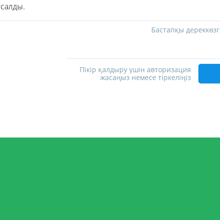
 салды.
Бастапқы дереккөзг
Пікір қалдыру үшін авторизация
жасаңыз немесе тіркеліңіз