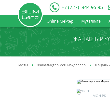
+7 (727)
344 95 95
Online Mektep
Мұғалімге
ЖАНАШЫР ҰС
Басты
Жаңалықтар мен мақалалар
Жаңалық
МОН РК