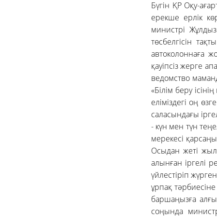
Бүгін ҚР Оқу-аға
ерекше ерлік кө
министрі Жұлдыз 
төсбелгісін тақт
автоколоннаға ж
қауіпсіз жерге а
ведомство маманд
«Білім беру ісіні
еліміздегі оң өз
саласындағы ірге
- күн мен түн тең
мерекесі қарсаңы
Осыдан жеті жыл
алынған іргелі р
үйлестіріп жүрген
ұрпақ тәрбиесіне
баршаңызға алғыс
соңында министр