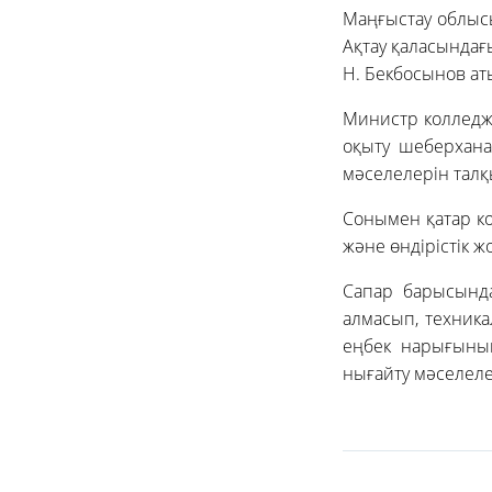
Маңғыстау облыс
Ақтау қаласындағ
Н. Бекбосынов ат
Министр колледжд
оқыту шеберханал
мәселелерін талқ
Сонымен қатар к
және өндірістік 
Сапар барысынд
алмасып, техника
еңбек нарығының
нығайту мәселеле