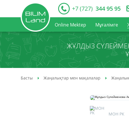
+7 (727)
344 95 95
Online Mektep
Мұғалімге
ЖҰЛДЫЗ СҮЛЕЙМЕН
Басты
Жаңалықтар мен мақалалар
Жаңалық
МОН РК