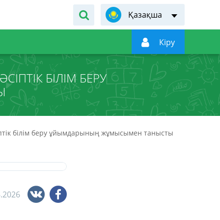
Қазақша

Кiру
ІПТІК БІЛІМ БЕРУ
Ы
птік білім беру ұйымдарының жұмысымен танысты
6.2026