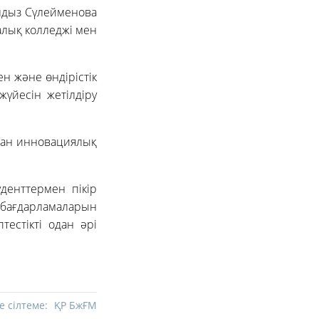
лдыз Сүлейменова
алық колледжі мен
н және өндірістік
жүйесін жетілдіру
қан инновациялық
енттермен пікір
у бағдарламаларын
естікті одан әрі
е сілтеме:
ҚР БжҒМ