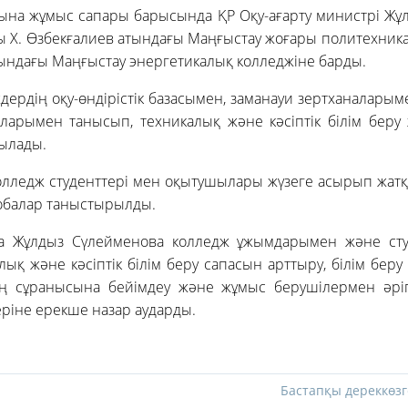
ына жұмыс сапары барысында ҚР Оқу-ағарту министрі Жұ
ы Х. Өзбекғалиев атындағы Маңғыстау жоғары политехник
ындағы Маңғыстау энергетикалық колледжіне барды.
ердің оқу-өндірістік базасымен, заманауи зертханаларыме
арымен танысып, техникалық және кәсіптік білім беру 
ылады.
олледж студенттері мен оқытушылары жүзеге асырып жат
жобалар таныстырылды.
а Жұлдыз Сүлейменова колледж ұжымдарымен және студ
лық және кәсіптік білім беру сапасын арттыру, білім бер
 сұранысына бейімдеу және жұмыс берушілермен әріпт
ріне ерекше назар аударды.
Бастапқы дереккөзг