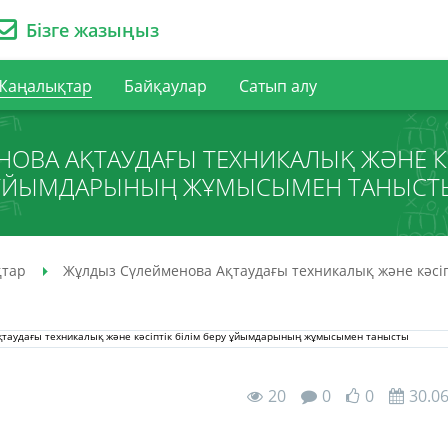
Бізге жазыңыз
Жаңалықтар
Байқаулар
Сатып алу
ОВА АҚТАУДАҒЫ ТЕХНИКАЛЫҚ ЖӘНЕ КӘС
ҰЙЫМДАРЫНЫҢ ЖҰМЫСЫМЕН ТАНЫСТ
тар
Жұлдыз Сүлейменова Ақтаудағы техникалық және кәсі
20
0
0
30.0