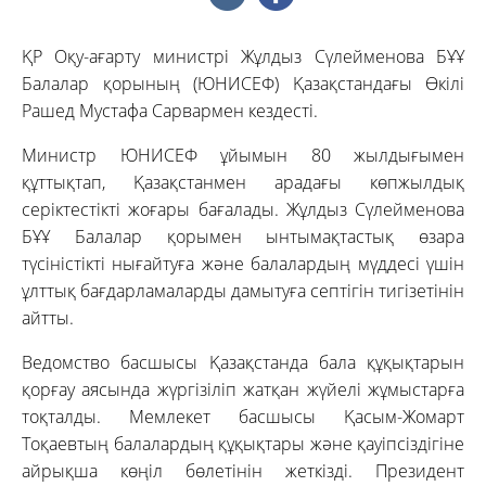
ҚР Оқу-ағарту министрі Жұлдыз Сүлейменова БҰҰ
Балалар қорының (ЮНИСЕФ) Қазақстандағы Өкілі
Рашед Мустафа Сарвармен кездесті.
Министр ЮНИСЕФ ұйымын 80 жылдығымен
құттықтап, Қазақстанмен арадағы көпжылдық
серіктестікті жоғары бағалады. Жұлдыз Сүлейменова
БҰҰ Балалар қорымен ынтымақтастық өзара
түсіністікті нығайтуға және балалардың мүддесі үшін
ұлттық бағдарламаларды дамытуға септігін тигізетінін
айтты.
Ведомство басшысы Қазақстанда бала құқықтарын
қорғау аясында жүргізіліп жатқан жүйелі жұмыстарға
тоқталды. Мемлекет басшысы Қасым-Жомарт
Тоқаевтың балалардың құқықтары және қауіпсіздігіне
айрықша көңіл бөлетінін жеткізді. Президент