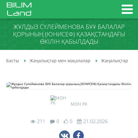
ЖҰЛДЫЗ СҮЛЕЙМЕНОВА БҰҰ БАЛАЛАР
ҚОРЫНЫҢ (ЮНИСЕФ) ҚАЗАҚСТАНДАҒЫ
ӨКІЛІН ҚАБЫЛДАДЫ
Басты
Жаңалықтар мен мақалалар
Жаңалықтар
МОН РК
211
0
0
21.02.2026