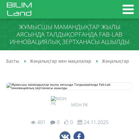
ЖҰМЫСШЫ МАМАНДЫҚТАР ЖЫЛЫ
АЯСЫНДА ТАЛДЫҚОРҒАНДА FAB-LAB
ИННОВАЦИЯЛЫҚ ЗЕРТХАНАСЫ АШЫЛДЫ
Басты
Жаңалықтар мен мақалалар
Жаңалықтар
МОН РК
401
0
0
24.11.2025