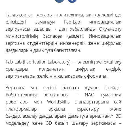
Талдықорған жоғары политехникалық колледжінде
еліміздегі заманауи Fab-Lab инновациялық
зертханасы ашылды - деп хабарлайды Оқу-ағарту
министрлігінің баспасөз қызметі. Инновациялық
зертхана студенттердің инженерлік және цифрлық
дағдыларын дамытуға бағытталған.
Fab-Lab (Fabrication Laboratory) — әлемнің жетекші оқу
орындары қолданатын цифрлық өндіріс
зертханалары желісінің халықаралық форматы.
Зертхана үш негізгі бағытта жұмыс істейді:-
Робототехника зертханасы – NAO гуманоид
роботтары мен WorldSkills стандарттарына сай
платформалар арқылы құрастыру және
бағдарламалау дағдыларын дамытуға арналған.* 3D
модельдеу және 3D басып шығару зертханасы –