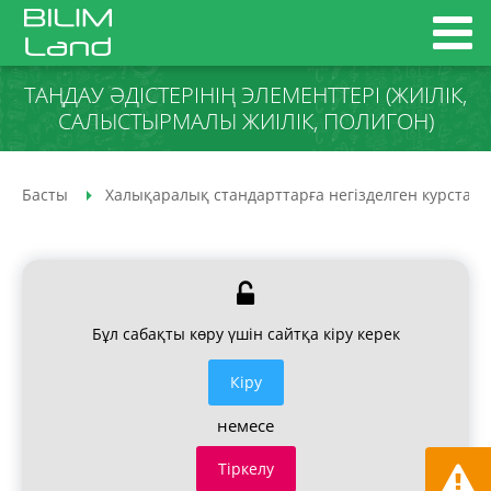
ТАҢДАУ ӘДІСТЕРІНІҢ ЭЛЕМЕНТТЕРІ (ЖИІЛІК,
САЛЫСТЫРМАЛЫ ЖИІЛІК, ПОЛИГОН)
Басты
Халықаралық стандарттарға негізделген курстар
Бұл сабақты көру үшін сайтқа кіру керек
Кiру
немесе
Тіркелу