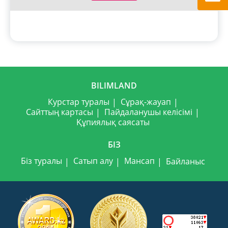
BILIMLAND
Курстар туралы
Сұрақ-жауап
Сайттың картасы
Пайдаланушы келісімі
Құпиялық саясаты
БІЗ
Біз туралы
Сатып алу
Мансап
Байланыс