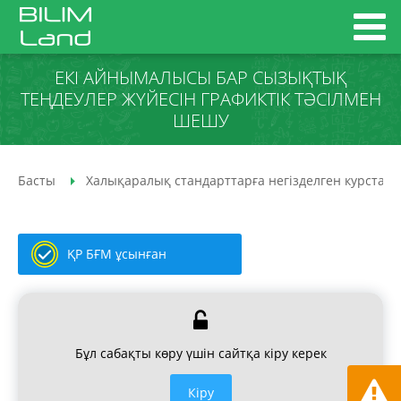
ЕКІ АЙНЫМАЛЫСЫ БАР СЫЗЫҚТЫҚ
ТЕҢДЕУЛЕР ЖҮЙЕСІН ГРАФИКТІК ТӘСІЛМЕН
ШЕШУ
Басты
Халықаралық стандарттарға негізделген курстар
ҚР БҒМ ұсынған
Бұл сабақты көру үшін сайтқа кіру керек
Кiру