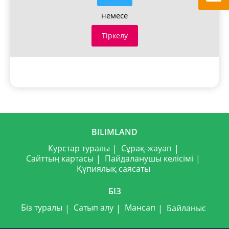
немесе
Тіркелу
BILIMLAND
Курстар туралы
Сұрақ-жауап
Сайттың картасы
Пайдаланушы келісімі
Құпиялық саясаты
БІЗ
Біз туралы
Сатып алу
Мансап
Байланыс