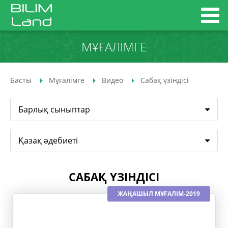
МҰҒАЛІМГЕ
Басты
Мұғалімге
Видео
Сабақ үзіндісі
Барлық сыныптар
Қазақ әдебиеті
САБАҚ ҮЗІНДІСІ
ЖАҢАШЫЛ МҰҒАЛІМ-2019