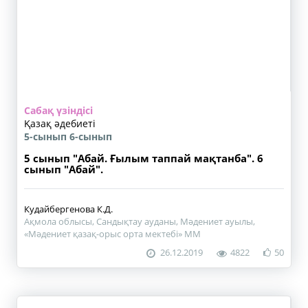
Сабақ үзіндісі
Қазақ әдебиеті
5-сынып
6-сынып
5 сынып "Абай. Ғылым таппай мақтанба". 6
сынып "Абай".
Кудайбергенова К.Д.
Ақмола облысы, Сандықтау ауданы, Мәдениет ауылы,
«Мәдениет қазақ-орыс орта мектебі» ММ
26.12.2019
4822
50