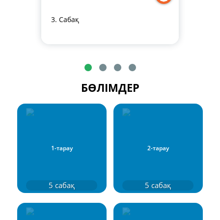
3. Сабақ
БӨЛІМДЕР
1-тарау
2-тарау
5
сабақ
5
сабақ