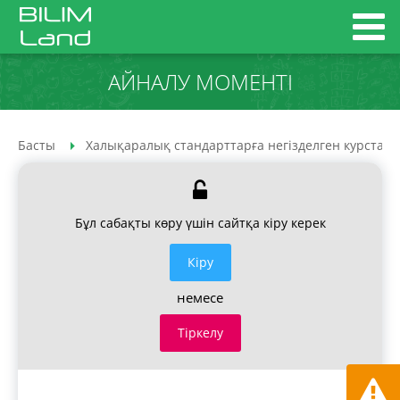
АЙНАЛУ МОМЕНТІ
Басты
Халықаралық стандарттарға негізделген курстар
Бұл сабақты көру үшін сайтқа кіру керек
Кiру
немесе
Тіркелу