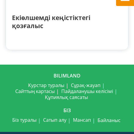
Екіөлшемді кеңістіктегі
қозғалыс
BILIMLAND
Курстар туралы
Сұрақ-жауап
Сайттың картасы
Пайдаланушы келісімі
Құпиялық саясаты
БІЗ
Біз туралы
Сатып алу
Мансап
Байланыс