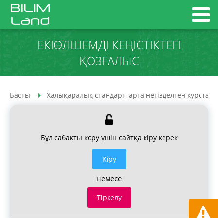
ЕКІӨЛШЕМДІ КЕҢІСТІКТЕГІ
ҚОЗҒАЛЫС
Басты
Халықаралық стандарттарға негізделген курстар
Бұл сабақты көру үшін сайтқа кіру керек
Кiру
немесе
Тіркелу