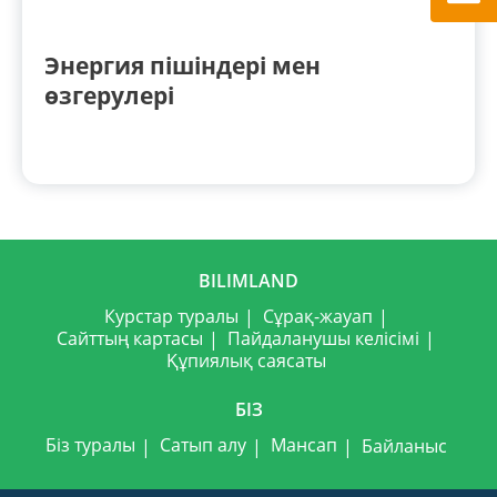
Энергия пішіндері мен
өзгерулері
BILIMLAND
Курстар туралы
Сұрақ-жауап
Сайттың картасы
Пайдаланушы келісімі
Құпиялық саясаты
БІЗ
Біз туралы
Сатып алу
Мансап
Байланыс