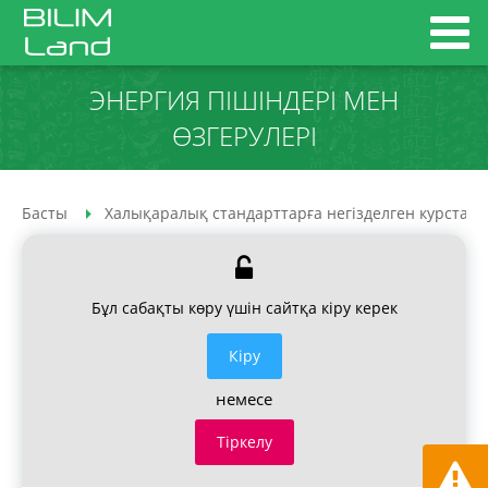
ЭНЕРГИЯ ПІШІНДЕРІ МЕН
ӨЗГЕРУЛЕРІ
Басты
Халықаралық стандарттарға негізделген курстар
Бұл сабақты көру үшін сайтқа кіру керек
Кiру
немесе
Тіркелу