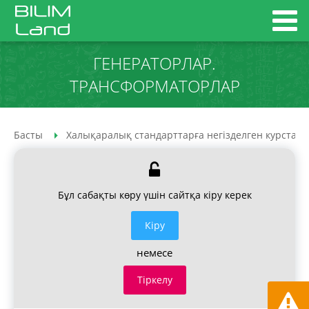
ГЕНЕРАТОРЛАР.
ТРАНСФОРМАТОРЛАР
Басты
Халықаралық стандарттарға негізделген курстар
Бұл сабақты көру үшін сайтқа кіру керек
Кiру
немесе
Тіркелу