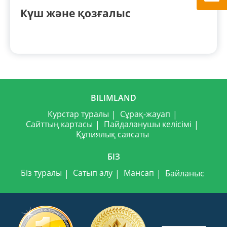
Күш және қозғалыс
BILIMLAND
Курстар туралы
Сұрақ-жауап
Сайттың картасы
Пайдаланушы келісімі
Құпиялық саясаты
БІЗ
Біз туралы
Сатып алу
Мансап
Байланыс