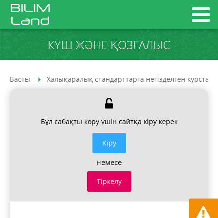
КҮШ ЖӘНЕ ҚОЗҒАЛЫС
Басты
Халықаралық стандарттарға негізделген курстар
Бұл сабақты көру үшін сайтқа кіру керек
Кiру
немесе
Тіркелу