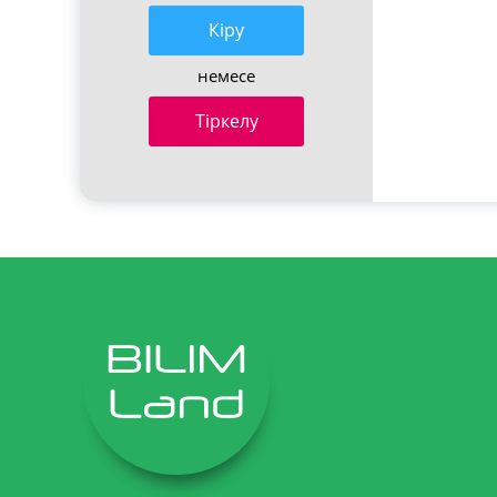
Кiру
немесе
Тіркелу