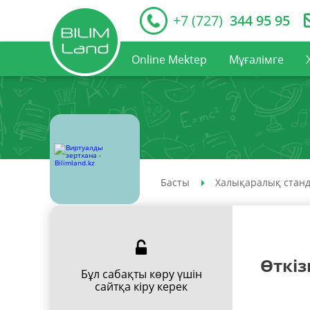
+7 (727)
344 95 95
Online Mektep
Мұғалімге
Басты
Халықаралық станд
Өткіз
Бұл сабақты көру үшін
сайтқа кіру керек