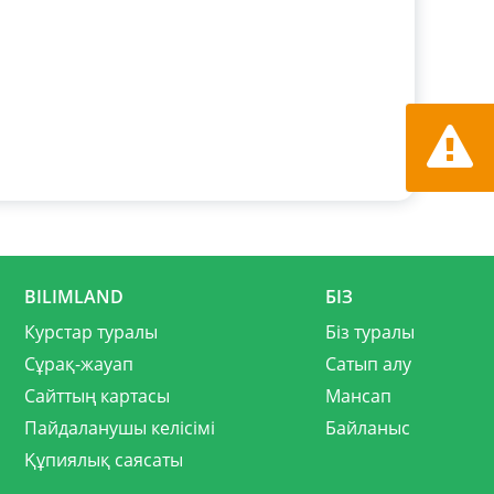
Қате ту
хабарла
BILIMLAND
БІЗ
Курстар туралы
Біз туралы
Сұрақ-жауап
Сатып алу
Сайттың картасы
Мансап
Пайдаланушы келісімі
Байланыс
Құпиялық саясаты