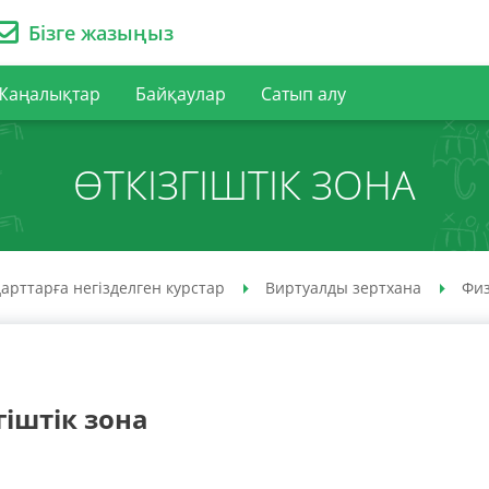
Бізге жазыңыз
Жаңалықтар
Байқаулар
Сатып алу
ӨТКІЗГІШТІК ЗОНА
арттарға негізделген курстар
Виртуалды зертхана
Фи
гіштік зона