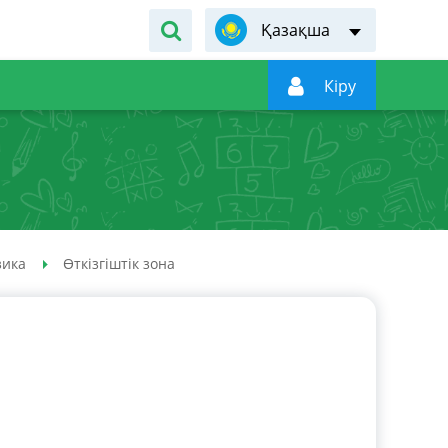
Қазақша

Кiру
зика
Өткізгіштік зона