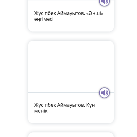
Жүсіпбек Аймауытов. «Әнші»
әңгімесі
Жүсіпбек Аймауытов. Күн
менікі