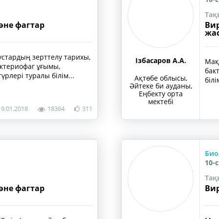
Тақ
әне фагтар
Вир
жас
стардың зерттелу тарихы,
Ізбасаров А.А.
Мақ
ктериофаг ұғымы,
бак
үрлері туралы білім...
Ақтөбе облысы,
біл
Әйтеке би ауданы,
Еңбекту орта
мектебі
19.01.2018
18364
311
Био
10-
Тақ
әне фагтар
Вир