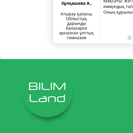
Мақсаты: ЖИТС
Зұлқашева А..
иммундық тап
Оның құрылысы
Атырау қаласы,
Облыстық
дарынды
балаларға
арналған ұлттық
гимназия
;