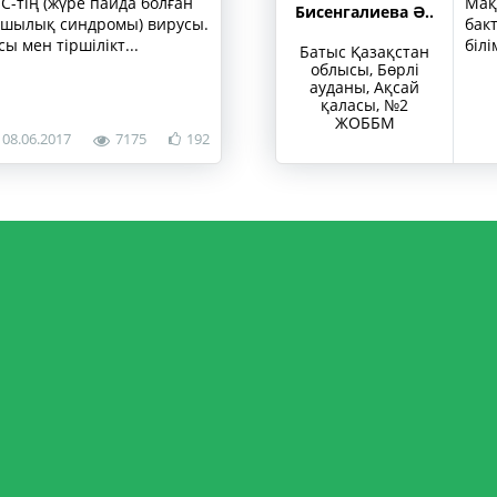
-тің (жүре пайда болған
Мақ
Бисенгалиева Ә..
шылық синдромы) вирусы.
бак
 мен тіршілікт...
біл
Батыс Қазақстан
облысы, Бөрлі
ауданы, Ақсай
қаласы, №2
ЖОББМ
08.06.2017
7175
192