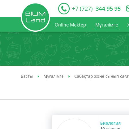
+7 (727)
344 95 95
Online Mektep
Мұғалімге
Басты
Мұғалімге
Сабақтар және сынып сағ
Биология
10-сынып