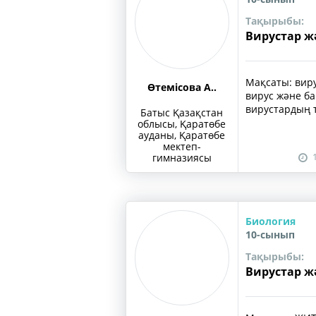
Тақырыбы:
Вирустар ж
Мақсаты: виру
Өтемісова А..
вирус және ба
вирустардың т
Батыс Қазақстан
облысы, Қаратөбе
ауданы, Қаратөбе
мектеп-
гимназиясы
Биология
10-сынып
Тақырыбы:
Вирустар ж