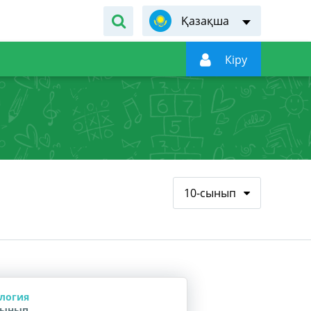
Қазақша

Кiру
10-сынып
логия
сынып