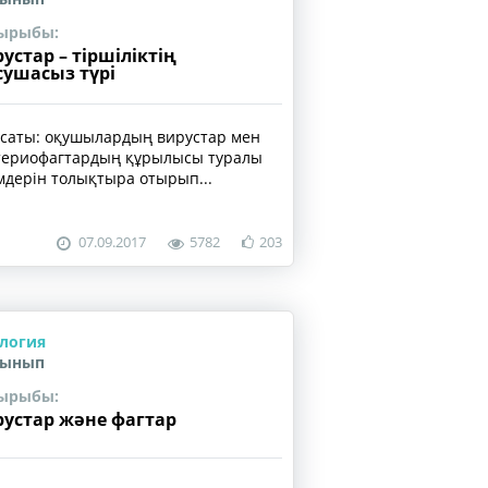
ырыбы:
устар – тіршіліктің
ушасыз түрі
саты: оқушылардың вирустар мен
териофагтардың құрылысы туралы
імдерін толықтыра отырып...
07.09.2017
5782
203
логия
сынып
ырыбы:
устар және фагтар