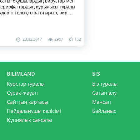
саты: оқушылардың вирустар мен
териофагтардың құрылысы туралы
імдерін толықтыра отырып, вир...
23.02.2017
2967
152
BILIMLAND
БІЗ
Курстар туралы
Біз туралы
Сұрақ-жауап
Сатып алу
Сайттың картасы
Мансап
Пайдаланушы келісімі
Байланыс
Құпиялық саясаты