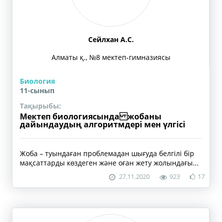
Сейлхан А.С.
Алматы қ., №8 мектеп-гимназиясы
Биология
11-сынып
Тақырыбы:
Мектеп биологиясында жобаны
дайындаудың алгоритмдері мен үлгісі
Жоба – туындаған проблемадан шығуда белгілі бір
мақсаттарды көздеген және оған жету жолындағы...
27.11.2020
923
17