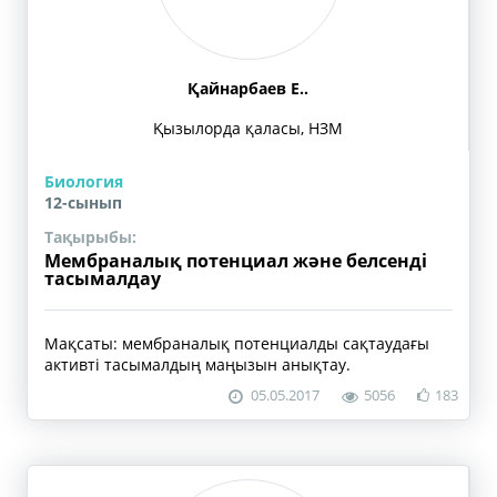
Қайнарбаев Е..
Қызылорда қаласы, НЗМ
Биология
12-сынып
Тақырыбы:
Мембраналық потенциал және белсенді
тасымалдау
Мақсаты: мембраналық потенциалды сақтаудағы
активті тасымалдың маңызын анықтау.
05.05.2017
5056
183