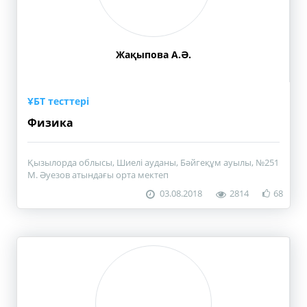
Жақыпова А.Ә.
ҰБТ тесттері
Физика
Қызылорда облысы, Шиелі ауданы, Бәйгеқұм ауылы, №251
М. Әуезов атындағы орта мектеп
03.08.2018
2814
68